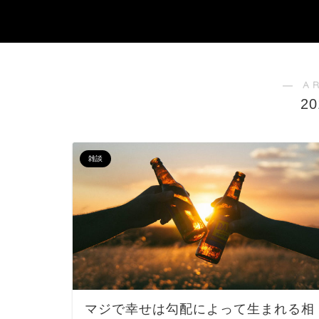
― A
2
雑談
マジで幸せは勾配によって生まれる相