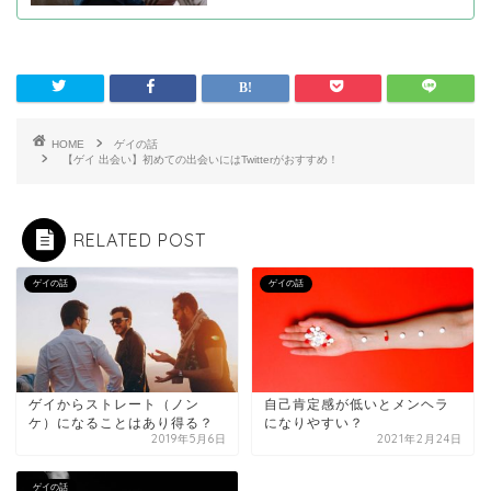
HOME
ゲイの話
【ゲイ 出会い】初めての出会いにはTwitterがおすすめ！
RELATED POST
ゲイの話
ゲイの話
ゲイからストレート（ノン
自己肯定感が低いとメンヘラ
ケ）になることはあり得る？
になりやすい？
2019年5月6日
2021年2月24日
ゲイの話