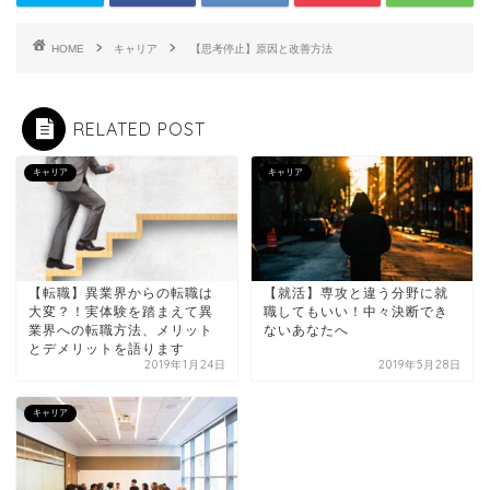
HOME
キャリア
【思考停止】原因と改善方法
RELATED POST
キャリア
キャリア
【転職】異業界からの転職は
【就活】専攻と違う分野に就
大変？！実体験を踏まえて異
職してもいい！中々決断でき
業界への転職方法、メリット
ないあなたへ
とデメリットを語ります
2019年1月24日
2019年5月28日
キャリア